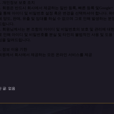
5.
개인정보
보호
조치
1.
회원은
반드시
회사에서
제공하는
일반
등록
,
빠른
등록
및
Google+
을
통해
아이디
및
비밀번호
설정
혹은
변경을
선택하셔야
합니다
.
위
게
양도
,
판매
,
유출
및
임대를
하실
수
없으며
그로
인해
발생하는
분
드립니다
.
2.
회원님께서는
본
조항의
아이디
및
비밀번호의
보호
및
관리에
대
로
인해
아이디
및
비밀번호를
분실
및
타인의
불법적인
사용
및
도용
임을
알려드립니다
.
6.
정보
이용
기한
회원께서
회사에서
제공하는
모든
온라인
서비스를
제공
 글: 없음