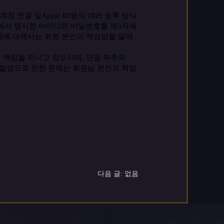
계정
연결
및
Apple ID
등의
여러
등록
방식
에서
명시한
아이디와
비밀번호를
제
3
자에
쟁에
대해서는
회원
본인의
책임임을
알려
한
책임을
지니고
있으시며
,
만일
부주의
발생으로
인한
문제는
회원님
본인의
책임
다음 글: 없음