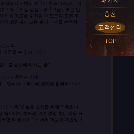
패키지
파일로서
귀하의
컴퓨터
하드디스크에
저
케이프의
「
기능
설정
」
의
「
고급
」
혹은
인
충전
키
허용
정도를
수정할
수
있으며
모든
쿠
만약
회원께서
모든
쿠키
거부를
선택하
고객센터
TOP
않습니다
.
를
제공할
수
있습니다
.
：
정보를
공유해야
하는
경우
따라
사용하는
경우
에
위반되거나
회사의
권익을
침해하고
타
처리
,
이용
및
보호
조치를
위해
적용됩니
당
웹사이트
별도의
관련
성명
혹은
사용
규
이러한
타
웹사이트에서의
회원의
개인정보