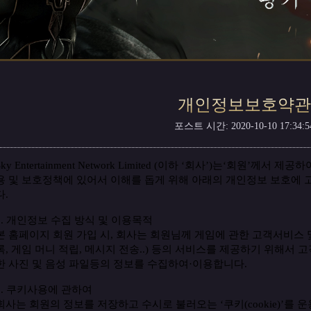
개인정보보호약관
포스트 시간: 2020-10-10 17:34:5
ky Entertainment Network Limited
(
이하
‘
회사
’
)
는
‘
회원
’
께서
제공하
용
및
보호정책
에
있어서
이해를
돕게
위해
아래의
개인정보
보호에
다
.
1.
개인정보
수집
방식
및
이용목적
본
홈페이지
회원
가입
시
, 회사
는
회원님께
게임에
관한
고객서비스
록
,
게임
머니
적립
,
메시지
전송
..)
등의
서비스를
제공하기
위해서
고
한
사진
및
음성
파일등의
정보를
수집하여
·
이용합니다
.
2.
쿠키사용에
관하여
회사는
회원의
정보를
저장하고
수시로
불러오는
‘
쿠키
(cookie)’
를
운