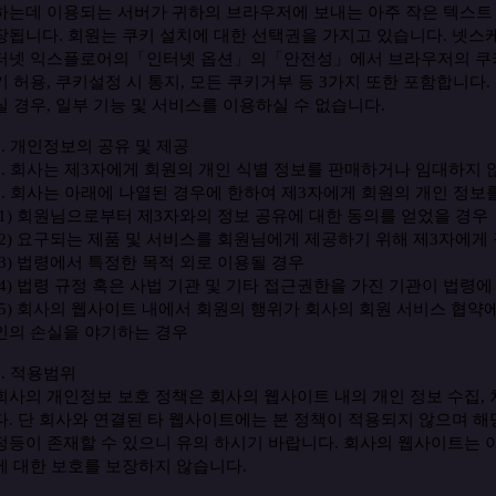
하는데
이용되는
서버가
귀하의
브라우저에
보내는
아주
작은
텍스트
장됩니다
.
회원는
쿠키
설치에
대한
선택권을
가지고
있습니다
.
넷스
터넷
익스플로어의
「
인터넷
옵션
」
의
「
안전성
」
에서
브라우저의
쿠
키
허용
,
쿠키설정
시
통지
,
모든
쿠키거부
등
3
가지
또한
포함합니다
.
실
경우
,
일부
기능
및
서비스를
이용하실
수
없습니다
.
3.
개인정보의
공유
및
제공
1.
회사는
제
3
자에게
회원의
개인
식별
정보를
판매하거나
임대하지
2.
회사는
아래에
나열된
경우에
한하여
제
3
자에게
회원의
개인
정보
(1)
회원님으로부터
제
3
자와의
정보
공유에
대한
동의를
얻었을
경우
(2)
요구되는
제품
및
서비스를
회원님에게
제공하기
위해
제
3
자에게
3)
법령에서
특정한
목적
외로
이용될
경우
(4)
법령
규정
혹은
사법
기관
및
기타
접근권한을
가진
기관이
법령에
(5)
회사의
웹사이트
내에서
회원의
행위가
회사의
회원
서비스
협약
인의
손실을
야기하는
경우
4.
적용범위
회사의
개인정보
보호
정책은
회사의
웹사이트
내의
개인
정보
수집
,
다
.
단
회사와
연결된
타
웹사이트에는
본
정책이
적용되지
않으며
해
정등이
존재할
수
있으니
유의
하시기
바랍니다
.
회사의
웹사이트는
에
대한
보호를
보장하지
않습니다
.