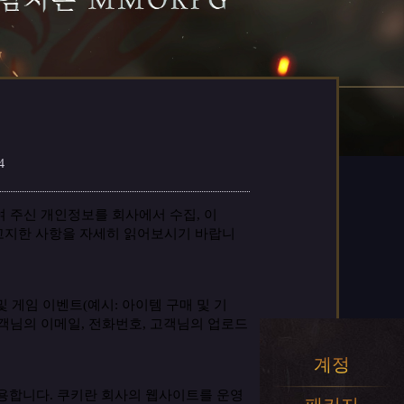
4
여
주신
개인정보를
회사에서
수집
,
이
고지한
사항을
자세히
읽어보시기
바랍니
및
게임
이벤트
(
예시
:
아이템
구매
및
기
객님의
이메일
,
전화번호
,
고객님의
업로드
계정
용합니다
.
쿠키란
회사의
웹사이트를
운영